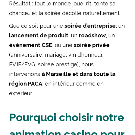
Résultat : tout le monde joue, rit, tente sa
chance… et la soirée décolle naturellement.
Que ce soit pour une
soirée d’entreprise
, un
lancement de produit
, un
roadshow
, un
événement CSE
, ou une
soirée privée
(anniversaire, mariage, vin d’honneur,
EVJF/EVG, soirée prestige), nous
intervenons
à Marseille et dans toute la
région PACA
, en intérieur comme en
extérieur.
Pourquoi choisir notre
animation casino pour