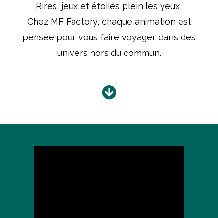
Rires, jeux et étoiles plein les yeux
Chez MF Factory, chaque animation est
pensée pour vous faire voyager dans des
univers hors du commun.