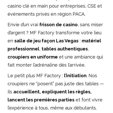
casino clé en main pour entreprises, CSE et
événements privés en région PACA.
Envie d’un vrai
frisson de casino
, sans miser
d’argent ? MF Factory transforme votre lieu
en
salle de jeu façon Las Vegas
:
matériel
professionnel
,
tables authentiques
,
croupiers en uniforme
et une ambiance qui
fait monter l’adrénaline dès l’arrivée.
Le petit plus MF Factory :
l’initiation
. Nos
croupiers ne “posent” pas juste des tables —
ils
accueillent, expliquent les règles,
lancent les premières parties
et font vivre
l’expérience à tous, même aux débutants.