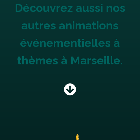
Découvrez aussi nos
autres animations
événementielles à
thèmes à Marseille.