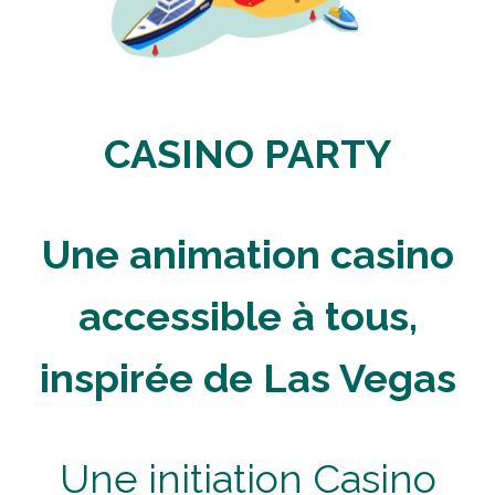
CASINO PARTY
Une animation casino
accessible à tous,
inspirée de Las Vegas
Une initiation Casino